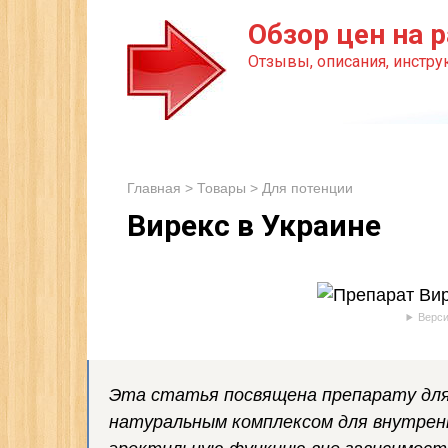
Перейти
Обзор цен на р
к
Отзывы, описания, инструк
контенту
Главная
>
Товары
>
Для потенции
Вирекс в Украине
Верси
Эта статья посвящена препарату для 
натуральным комплексом для внутрен