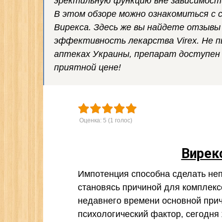
эректильную функцию вне зависимости
В этом обзоре можно ознакомиться с 
Вирекса. Здесь же вы найдете отзывы
эффективность лекарства Virex. Не п
аптеках Украины, препарат доступен 
приятной цене!
Оценка:
5
(
1
голос)
Вирек
Импотенция способна сделать не
становясь причиной для комплекс
недавнего времени основной прич
психологический фактор, сегодня