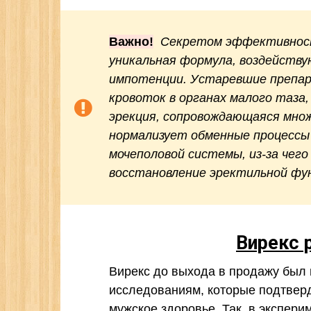
Важно!
Секретом эффективности
уникальная формула, воздейств
импотенции. Устаревшие препа
кровоток в органах малого таза,
эрекция, сопровождающаяся множ
нормализует обменные процессы 
мочеполовой системы, из-за чег
восстановление эректильной фу
Вирекс 
Вирекс до выхода в продажу был
исследованиям, которые подтвер
мужское здоровье. Так, в экспери