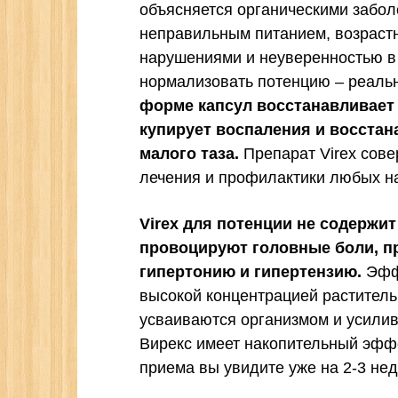
объясняется органическими забол
неправильным питанием, возраст
нарушениями и неуверенностью в 
нормализовать потенцию – реальн
форме капсул восстанавливает
купирует воспаления и восстан
малого таза.
Препарат Virex сов
лечения и профилактики любых н
Virex для потенции не содержи
провоцируют головные боли, п
гипертонию и гипертензию.
Эффе
высокой концентрацией раститель
усваиваются организмом и усилив
Вирекс имеет накопительный эффе
приема вы увидите уже на 2-3 не