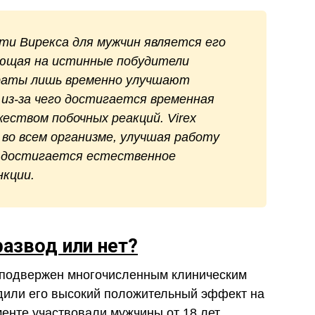
 Вирекса для мужчин является его
ующая на истинные побудители
раты лишь временно улучшают
 из-за чего достигается временная
еством побочных реакций. Virex
во всем организме, улучшая работу
о достигается естественное
нкции.
развод или нет?
 подвержен многочисленным клиническим
дили его высокий положительный эффект на
менте участвовали мужчины от 18 лет,