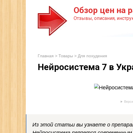
Перейти
Обзор цен на р
к
Отзывы, описания, инструк
контенту
Главная
>
Товары
>
Для похудения
Нейросистема 7 в Укр
Верси
Из этой статьи вы узнаете о препара
Нейросистема является современным 