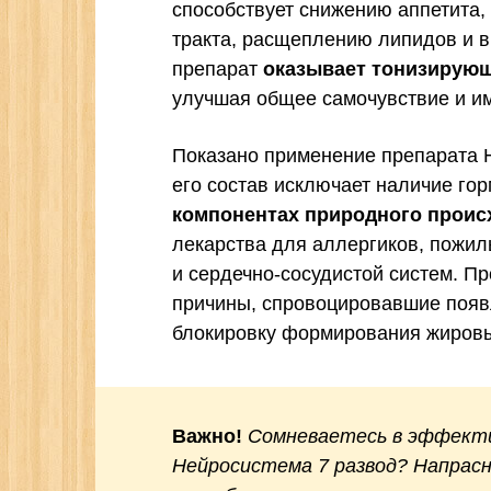
способствует снижению аппетита,
тракта, расщеплению липидов и в
препарат
оказывает тонизирующ
улучшая общее самочувствие и им
Показано применение препарата 
его состав исключает наличие го
компонентах природного прои
лекарства для аллергиков, пожи
и сердечно-сосудистой систем. П
причины, спровоцировавшие появ
блокировку формирования жировы
Важно!
Сомневаетесь в эффекти
Нейросистема 7 развод? Напрасн