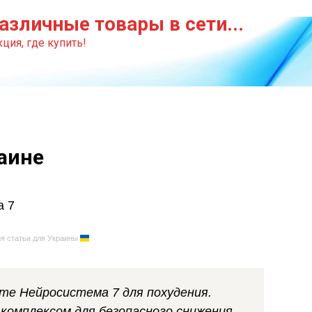
азличные товары в сети...
ция, где купить!
аине
я статьи для Украины
те Нейросистема 7 для похудения.
комплексом для безопасного снижения