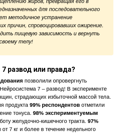
щеплению жиров, превращая его в
редназначенных для последовательного
ает методичное устранение
их причин, спровоцировавших ожирение.
едить пищевую зависимость и вернуть
своему телу!
 7 развод или правда?
едования
позволили опровергнуть
 Нейросистема 7 – развод! В эксперименте
нщин, страдающих избыточной массой тела.
ия продукта
99% респондентов
отметили
ение тонуса.
98% экспериментуемым
боту желудочно-кишечного тракта.
97%
от 7 кг и более в течение недельного