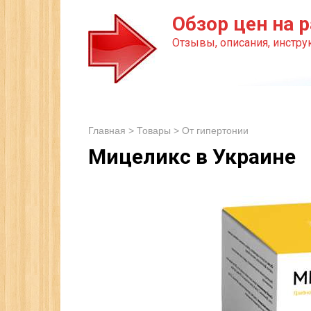
Перейти
Обзор цен на р
к
Отзывы, описания, инструк
контенту
Главная
>
Товары
>
От гипертонии
Мицеликс в Украине