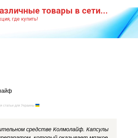
азличные товары в сети...
ция, где купить!
я статьи для Украины
оительном средстве Колмолайф. Капсулы
репаратом, который оказывает мягкое