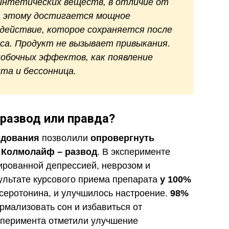
интетических веществ, в отличие от
я этому достигается мощное
действие, которое сохраняется после
са. Продукт не вызывает привыкания.
побочных эффектов, как появление
та и бессонница.
развод или правда?
едования
позволили
опровергнуть
 Колмолайф – развод
. В эксперименте
ированной депрессией, неврозом и
ультате курсового приема препарата
у 100%
серотонина, и улучшилось настроение.
98%
рмализовать сон и избавиться от
перимента отметили улучшение