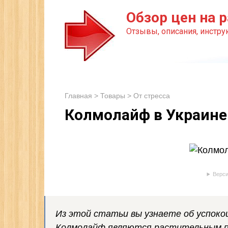
Перейти
Обзор цен на р
к
Отзывы, описания, инструк
контенту
Главная
>
Товары
>
От стресса
Колмолайф в Украине
Верси
Из этой статьи вы узнаете об успок
Колмолайф являются растительным п