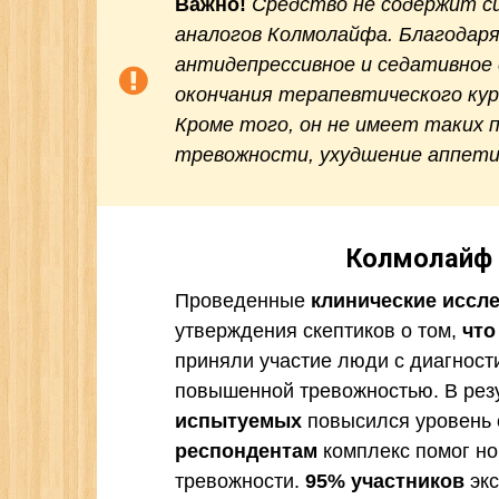
Важно!
Средство не содержит с
аналогов Колмолайфа. Благодар
антидепрессивное и седативное 
окончания терапевтического кур
Кроме того, он не имеет таких 
тревожности, ухудшение аппети
Колмолайф 
Проведенные
клинические иссл
утверждения скептиков о том,
что
приняли участие люди с диагност
повышенной тревожностью. В рез
испытуемых
повысился уровень 
респондентам
комплекс помог но
тревожности.
95% участников
экс