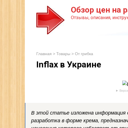
Перейти
Обзор цен на р
к
Отзывы, описания, инструк
контенту
Главная
>
Товары
>
От грибка
Inflax в Украине
Верси
В этой статье изложена информация о г
разработка в форме крема, предназнач