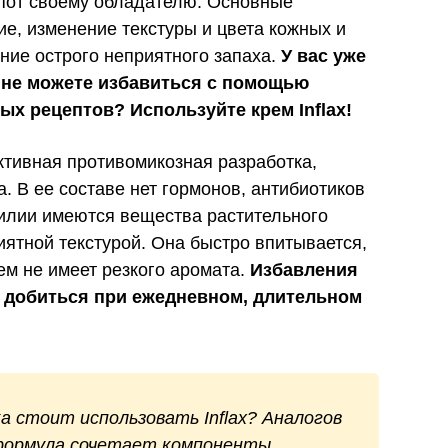
пот своему обладателю. Основные
ие, изменение текстуры и цвета кожных и
ние острого неприятного запаха.
У вас уже
ы не можете избавиться с помощью
ых рецептов? Используйте крем Inflax!
ективная противомикозная разработка,
. В ее составе нет гормонов, антибиотиков
обилии имеются вещества растительного
иятной текстурой. Она быстро впитывается,
ем не имеет резкого аромата.
Избавления
о добиться при ежедневном, длительном
а стоит использовать Inflax? Аналогов
 формула сочетает компоненты