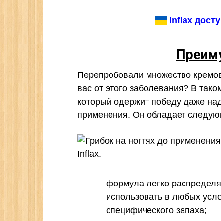
Inflax дост
Преиму
Перепробовали множество кремов 
вас от этого заболевания? В таком
который одержит победу даже над
применения. Он обладает следую
формула легко распределяе
использовать в любых усло
специфического запаха;