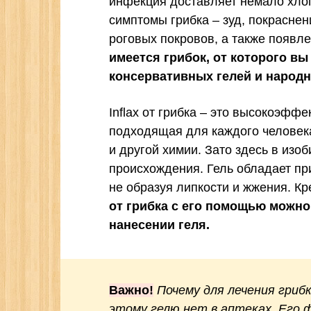
инфекция доставляет немало хло
симптомы грибка – зуд, покраснен
роговых покровов, а также появле
имеется грибок, от которого в
консервативных гелей и народн
Inflax от грибка – это высокоэфф
подходящая для каждого человека
и другой химии. Зато здесь в из
происхождения. Гель обладает пр
не образуя липкости и жжения. Кр
от грибка с его помощью можн
нанесении геля.
Важно!
Почему для лечения грибк
этому гелю нет в аптеках. Его