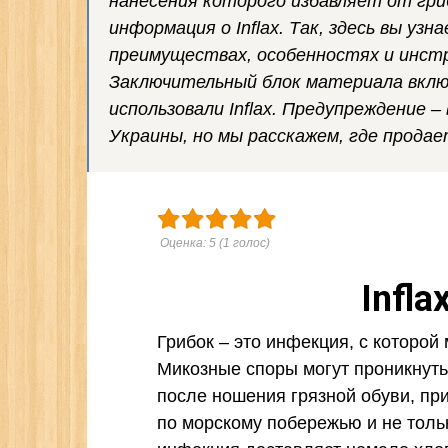
нанесения которого избавляет от гри
информация о Inflax. Так, здесь вы узн
преимуществах, особенностях и инстру
Заключительный блок материала вкл
использовали Inflax. Предупреждение –
Украины, но мы расскажем, где продае
Оценка:
5
(
1
голос)
Infla
Грибок – это инфекция, с которой
Микозные споры могут проникнуть
после ношения грязной обуви, при
по морскому побережью и не толь