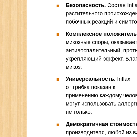
Безопасность.
Состав Infl
растительного происхожден
побочных реакций и симпт
Комплексное положитель
микозные споры, оказывает
антивоспалительный, прот
укрепляющий эффект. Благ
микоз;
Универсальность.
Inflax
от грибка показан к
применению каждому челов
могут использовать аллерг
не только;
Демократичная стоимост
производителя, любой из в