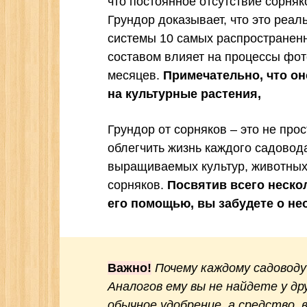
что постоянное отсутствие сорняк
Грундор доказывает, что это реал
системы 10 самых распространенн
составом влияет на процессы фот
месяцев.
Примечательно, что он
на культурные растения,
Грундор от сорняков – это не про
облегчить жизнь каждого садовод
выращиваемых культур, животных 
сорняков.
Посвятив всего неско
его помощью, вы забудете о не
Важно!
Почему каждому садоводу
Аналогов ему вы не найдете у др
обычное удобрение, а средство,