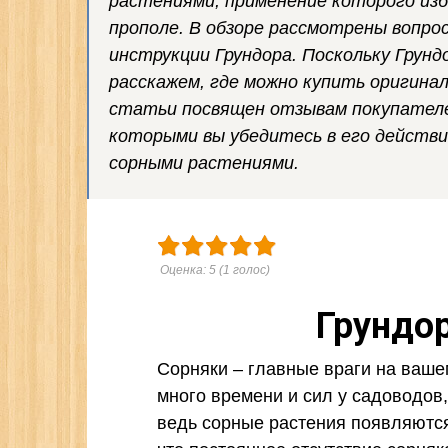
растениями, применение которого из
прополе. В обзоре рассмотрены вопро
инструкции Грундора. Поскольку Грунд
расскажем, где можно купить оригина
статьи посвящен отзывам покупателей
которыми вы убедитесь в его действ
сорными растениями.
Оценка:
5
(
1
голос)
Грундор
Сорняки – главные враги на ваше
много времени и сил у садоводов
ведь сорные растения появляются