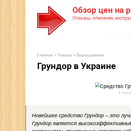
Перейти
Обзор цен на р
к
Отзывы, описания, инструк
контенту
Главная
>
Товары
>
Выращивание
Грундор в Украине
Верси
Новейшее средство Грундор – это луч
Грундор является высокоэффективным