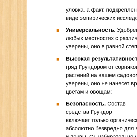
уловка, а факт, подкрепле
виде эмпирических исслед
Универсальность.
Удобрен
любых местностях с различ
уверены, оно в равной сте
Высокая результативност
гряд Грундором от сорняко
растений на вашем садовом
уверены, оно не нанесет 
цветам и овощам;
Безопасность.
Состав
средства Грундор
включает только органическ
абсолютно безвредно для 
и почвы. Он избирательно 