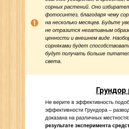
сорных растений. Оно избирател
фотосинтез, благодаря чему со
на несколько месяцев. Будьте ув
не отразится негативным образо
ценности и внешнем виде. Наоб
сорняками будет способствоват
будут получать больше питател
света.
Грундор
Не верите в эффективность подоб
эффективности Грундора – развод
доказана на различных местностя
результате эксперимента средс