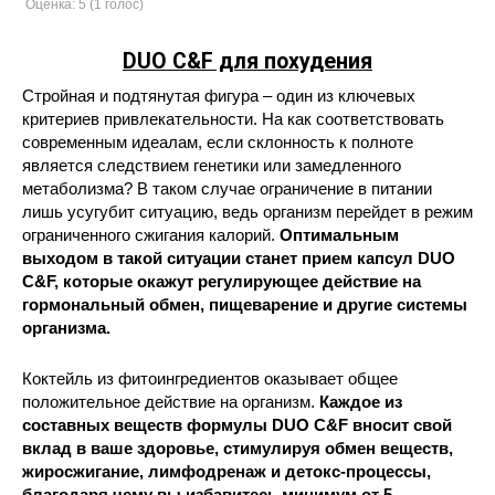
Оценка:
5
(
1
голос)
DUO C&F для похудения
Стройная и подтянутая фигура – один из ключевых
критериев привлекательности. На как соответствовать
современным идеалам, если склонность к полноте
является следствием генетики или замедленного
метаболизма? В таком случае ограничение в питании
лишь усугубит ситуацию, ведь организм перейдет в режим
ограниченного сжигания калорий.
Оптимальным
выходом в такой ситуации станет прием капсул DUO
C&F, которые окажут регулирующее действие на
гормональный обмен, пищеварение и другие системы
организма.
Коктейль из фитоингредиентов оказывает общее
положительное действие на организм.
Каждое из
составных веществ формулы DUO C&F вносит свой
вклад в ваше здоровье, стимулируя обмен веществ,
жиросжигание, лимфодренаж и детокс-процессы,
благодаря чему вы избавитесь минимум от 5