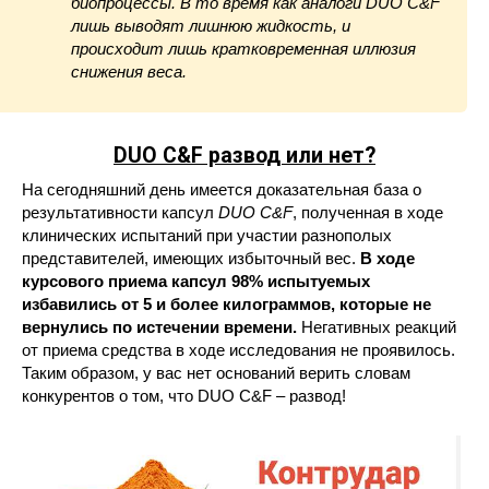
биопроцессы. В то время как аналоги DUO C&F
лишь выводят лишнюю жидкость, и
происходит лишь кратковременная иллюзия
снижения веса.
DUO C&F развод или нет?
На сегодняшний день имеется доказательная база о
результативности капсул
DUO C&
F
, полученная в ходе
клинических испытаний при участии разнополых
представителей, имеющих избыточный вес.
В ходе
курсового приема капсул 98% испытуемых
избавились от 5 и более килограммов, которые не
вернулись по истечении времени.
Негативных реакций
от приема средства в ходе исследования не проявилось.
Таким образом, у вас нет оснований верить словам
конкурентов о том, что DUO C&F – развод!